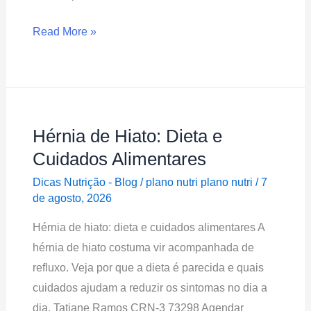
Read More »
Hérnia de Hiato: Dieta e
Hérnia
de
Cuidados Alimentares
Hiato:
Dicas Nutrição - Blog
/
plano nutri plano nutri
/
7
Dieta
de agosto, 2026
e
Hérnia de hiato: dieta e cuidados alimentares A
Cuidados
hérnia de hiato costuma vir acompanhada de
Alimentares
refluxo. Veja por que a dieta é parecida e quais
cuidados ajudam a reduzir os sintomas no dia a
dia. Tatiane Ramos CRN-3 73298 Agendar