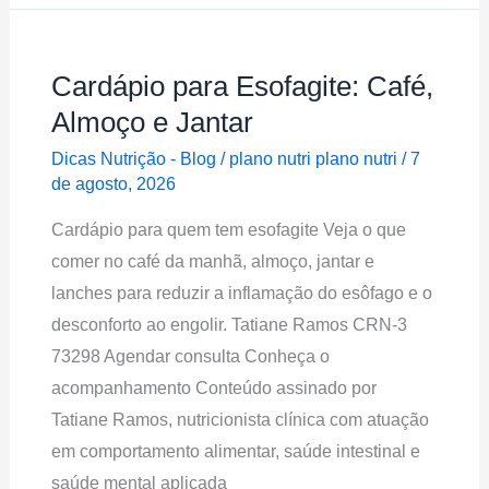
Cardápio para Esofagite: Café,
Cardápio
para
Almoço e Jantar
Esofagite:
Dicas Nutrição - Blog
/
plano nutri plano nutri
/
7
Café,
de agosto, 2026
Almoço
Cardápio para quem tem esofagite Veja o que
e
comer no café da manhã, almoço, jantar e
Jantar
lanches para reduzir a inflamação do esôfago e o
desconforto ao engolir. Tatiane Ramos CRN-3
73298 Agendar consulta Conheça o
acompanhamento Conteúdo assinado por
Tatiane Ramos, nutricionista clínica com atuação
em comportamento alimentar, saúde intestinal e
saúde mental aplicada