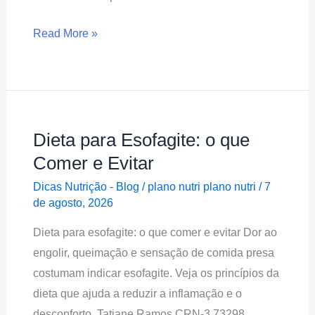
Read More »
Dieta para Esofagite: o que
Dieta
para
Comer e Evitar
Esofagite:
Dicas Nutrição - Blog
/
plano nutri plano nutri
/
7
o
de agosto, 2026
que
Dieta para esofagite: o que comer e evitar Dor ao
Comer
engolir, queimação e sensação de comida presa
e
costumam indicar esofagite. Veja os princípios da
Evitar
dieta que ajuda a reduzir a inflamação e o
desconforto. Tatiane Ramos CRN-3 73298