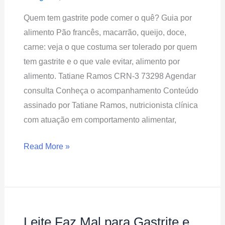
o
Quem tem gastrite pode comer o quê? Guia por
Quê?
alimento Pão francês, macarrão, queijo, doce,
Guia
carne: veja o que costuma ser tolerado por quem
por
tem gastrite e o que vale evitar, alimento por
Alimento
alimento. Tatiane Ramos CRN-3 73298 Agendar
consulta Conheça o acompanhamento Conteúdo
assinado por Tatiane Ramos, nutricionista clínica
com atuação em comportamento alimentar,
Read More »
Leite Faz Mal para Gastrite e
Leite