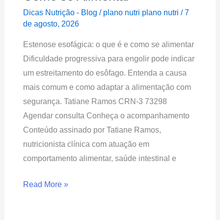
o
Dicas Nutrição - Blog
/
plano nutri plano nutri
/
7
que
de agosto, 2026
é
Estenose esofágica: o que é e como se alimentar
e
Dificuldade progressiva para engolir pode indicar
Como
um estreitamento do esôfago. Entenda a causa
se
mais comum e como adaptar a alimentação com
Alimentar
segurança. Tatiane Ramos CRN-3 73298
Agendar consulta Conheça o acompanhamento
Conteúdo assinado por Tatiane Ramos,
nutricionista clínica com atuação em
comportamento alimentar, saúde intestinal e
Read More »