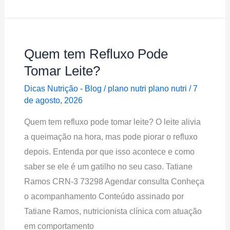
Quem tem Refluxo Pode
Quem
tem
Tomar Leite?
Refluxo
Dicas Nutrição - Blog
/
plano nutri plano nutri
/
7
Pode
de agosto, 2026
Tomar
Quem tem refluxo pode tomar leite? O leite alivia
Leite?
a queimação na hora, mas pode piorar o refluxo
depois. Entenda por que isso acontece e como
saber se ele é um gatilho no seu caso. Tatiane
Ramos CRN-3 73298 Agendar consulta Conheça
o acompanhamento Conteúdo assinado por
Tatiane Ramos, nutricionista clínica com atuação
em comportamento