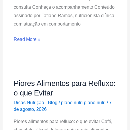
consulta Conheça o acompanhamento Conteúdo
assinado por Tatiane Ramos, nutricionista clínica
com atuação em comportamento
Read More »
Piores Alimentos para Refluxo:
Piores
Alimentos
o que Evitar
para
Dicas Nutrição - Blog
/
plano nutri plano nutri
/
7
Refluxo:
de agosto, 2026
o
Piores alimentos para refluxo: o que evitar Café,
que
chocolate, álcool, frituras: veja quais alimentos