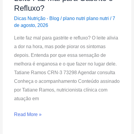
Faz
Refluxo?
Mal
Dicas Nutrição - Blog
/
plano nutri plano nutri
/
7
para
de agosto, 2026
Gastrite
Leite faz mal para gastrite e refluxo? O leite alivia
e
a dor na hora, mas pode piorar os sintomas
Refluxo?
depois. Entenda por que essa sensação de
melhora é enganosa e o que fazer no lugar dele.
Tatiane Ramos CRN-3 73298 Agendar consulta
Conheça o acompanhamento Conteúdo assinado
por Tatiane Ramos, nutricionista clínica com
atuação em
Read More »