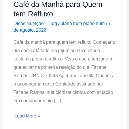
Café da Manhã para Quem
Café
da
tem Refluxo
Manhã
Dicas Nutrição - Blog
/
plano nutri plano nutri
/
7
para
de agosto, 2026
Quem
Café da manhã para quem tem refluxo Começar o
tem
dia com café forte em jejum ou suco cítrico
Refluxo
costuma piorar o refluxo. Veja o que priorizar e o
que evitar na primeira refeição do dia. Tatiane
Ramos CRN-3 73298 Agendar consulta Conheça
o acompanhamento Conteúdo assinado por
Tatiane Ramos, nutricionista clínica com atuação
em comportamento […]
Read More »