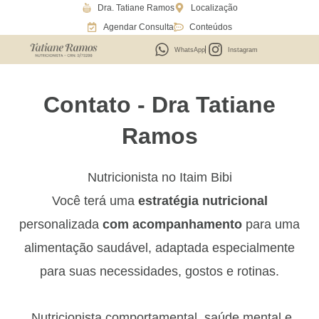
Dra. Tatiane Ramos
Localização
Ir
Agendar Consulta
Conteúdos
para
o
WhatsApp
Instagram
conteúdo
Contato - Dra Tatiane
Ramos
Nutricionista no Itaim Bibi
Você terá uma
estratégia nutricional
personalizada
com acompanhamento
para uma
alimentação saudável, adaptada especialmente
para suas necessidades, gostos e rotinas.
Nutricionista comportamental, saúde mental e