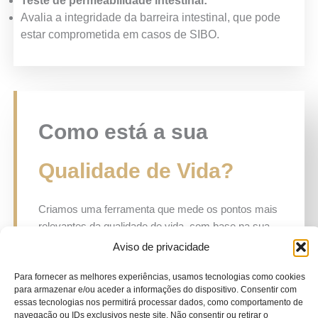
Teste de permeabilidade intestinal:
Avalia a integridade da barreira intestinal, que pode
estar comprometida em casos de SIBO.
Como está a sua
Qualidade de Vida?
Criamos uma ferramenta que mede os pontos mais
relevantes da qualidade de vida, com base na sua
alimentação e rotina. Faça seu teste agora!
Aviso de privacidade
Para fornecer as melhores experiências, usamos tecnologias como cookies
para armazenar e/ou aceder a informações do dispositivo. Consentir com
Teste Nutricional
essas tecnologias nos permitirá processar dados, como comportamento de
navegação ou IDs exclusivos neste site. Não consentir ou retirar o