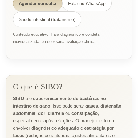
Agendar consulta
Falar no WhatsApp
Saúde intestinal (tratamento)
Conteúdo educativo. Para diagnóstico e conduta
individualizada, é necessária avaliação clínica.
O que é SIBO?
SIBO
é o
supercrescimento de bactérias no
intestino delgado
. Isso pode gerar
gases
,
distensão
abdominal
,
dor
,
diarreia
ou
constipação
,
especialmente após refeições. O manejo costuma
envolver
diagnóstico adequado
e
estratégia por
fases
(redução de sintomas, ajustes alimentares e